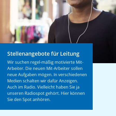
Stellenangebote für Leitung
Wir suchen regel-mäßig motivierte Mit-
Arbeiter. Die neuen Mit-Arbeiter sollen
neue Aufgaben mögen. In verschiedenen
Medien schalten wir dafür Anzeigen.
Auch im Radio. Vielleicht haben Sie ja
unseren Radiospot gehört. Hier können
Sie den Spot anhören.