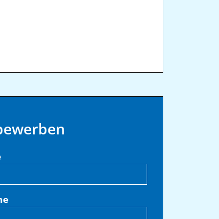
 bewerben
e
me