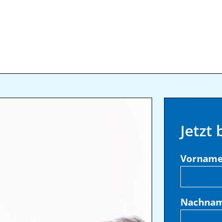
Jetzt
Vornam
Nachna