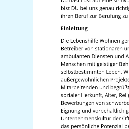
Du hast Lust auf eine sinn
bist DU bei uns genau richt
ihren Beruf zur Berufung z
Einleitung
Die Lebenshilfe Wohnen ge
Betreiber von stationären
ambulanten Diensten und All
Menschen mit geistiger Beh
selbstbestimmten Leben. Wi
außergewöhnlichen Projekten
Mitarbeitenden und begrüß
sozialer Herkunft, Alter, R
Bewerbungen von schwerbehi
Eignung und vorbehaltlich g
Unternehmenskultur der Off
das persönliche Potenzial b