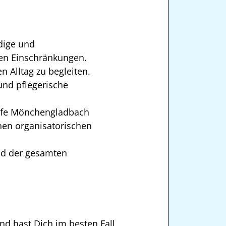
dige und
hen Einschränkungen.
 Alltag zu begleiten.
und pflegerische
ilfe Mönchengladbach
nen organisatorischen
nd der gesamten
nd hast Dich im besten Fall