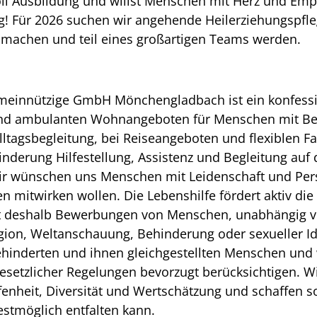
voll Ausbildung und willst Menschen mit Herz und Em
ig! Für 2026 suchen wir angehende Heilerziehungspfle
u machen und teil eines großartigen Teams werden.
meinnützige GmbH Mönchengladbach ist ein konfess
 und ambulanten Wohnangeboten für Menschen mit B
tagsbegleitung, bei Reiseangeboten und flexiblen Fam
inderung Hilfestellung, Assistenz und Begleitung au
r wünschen uns Menschen mit Leidenschaft und Persö
 mitwirken wollen. Die Lebenshilfe fördert aktiv die 
t deshalb Bewerbungen von Menschen, unabhängig vo
eligion, Weltanschauung, Behinderung oder sexueller I
nderten und ihnen gleichgestellten Menschen und w
esetzlicher Regelungen bevorzugt berücksichtigen. Wi
enheit, Diversität und Wertschätzung und schaffen s
estmöglich entfalten kann.