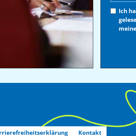
Ich h
geles
meine
rrierefreiheitserklärung
Kontakt